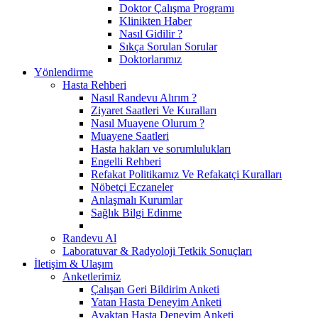
Doktor Çalışma Programı
Klinikten Haber
Nasıl Gidilir ?
Sıkça Sorulan Sorular
Doktorlarımız
Yönlendirme
Hasta Rehberi
Nasıl Randevu Alırım ?
Ziyaret Saatleri Ve Kuralları
Nasıl Muayene Olurum ?
Muayene Saatleri
Hasta hakları ve sorumlulukları
Engelli Rehberi
Refakat Politikamız Ve Refakatçi Kuralları
Nöbetçi Eczaneler
Anlaşmalı Kurumlar
Sağlık Bilgi Edinme
Randevu Al
Laboratuvar & Radyoloji Tetkik Sonuçları
İletişim & Ulaşım
Anketlerimiz
Çalışan Geri Bildirim Anketi
Yatan Hasta Deneyim Anketi
Ayaktan Hasta Deneyim Anketi