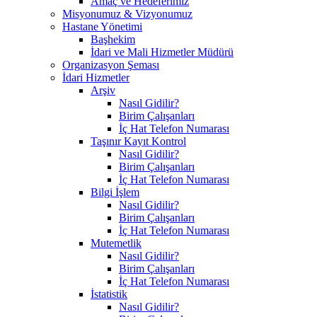
Amaç ve Hedeferimiz
Misyonumuz & Vizyonumuz
Hastane Yönetimi
Başhekim
İdari ve Mali Hizmetler Müdürü
Organizasyon Şeması
İdari Hizmetler
Arşiv
Nasıl Gidilir?
Birim Çalışanları
İç Hat Telefon Numarası
Taşınır Kayıt Kontrol
Nasıl Gidilir?
Birim Çalışanları
İç Hat Telefon Numarası
Bilgi İşlem
Nasıl Gidilir?
Birim Çalışanları
İç Hat Telefon Numarası
Mutemetlik
Nasıl Gidilir?
Birim Çalışanları
İç Hat Telefon Numarası
İstatistik
Nasıl Gidilir?