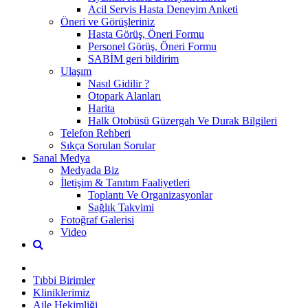
Acil Servis Hasta Deneyim Anketi
Öneri ve Görüşleriniz
Hasta Görüş, Öneri Formu
Personel Görüş, Öneri Formu
SABİM geri bildirim
Ulaşım
Nasıl Gidilir ?
Otopark Alanları
Harita
Halk Otobüsü Güzergah Ve Durak Bilgileri
Telefon Rehberi
Sıkça Sorulan Sorular
Sanal Medya
Medyada Biz
İletişim & Tanıtım Faaliyetleri
Toplantı Ve Organizasyonlar
Sağlık Takvimi
Fotoğraf Galerisi
Video
Tıbbi Birimler
Kliniklerimiz
Aile Hekimliği