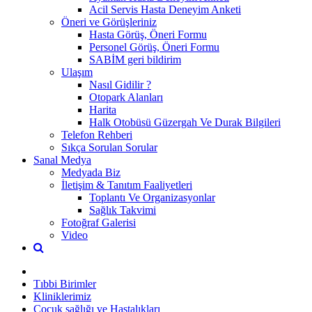
Acil Servis Hasta Deneyim Anketi
Öneri ve Görüşleriniz
Hasta Görüş, Öneri Formu
Personel Görüş, Öneri Formu
SABİM geri bildirim
Ulaşım
Nasıl Gidilir ?
Otopark Alanları
Harita
Halk Otobüsü Güzergah Ve Durak Bilgileri
Telefon Rehberi
Sıkça Sorulan Sorular
Sanal Medya
Medyada Biz
İletişim & Tanıtım Faaliyetleri
Toplantı Ve Organizasyonlar
Sağlık Takvimi
Fotoğraf Galerisi
Video
Tıbbi Birimler
Kliniklerimiz
Çocuk sağlığı ve Hastalıkları