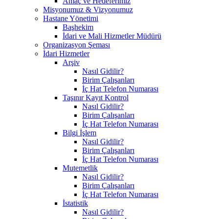
Amaç ve Hedeferimiz
Misyonumuz & Vizyonumuz
Hastane Yönetimi
Başhekim
İdari ve Mali Hizmetler Müdürü
Organizasyon Şeması
İdari Hizmetler
Arşiv
Nasıl Gidilir?
Birim Çalışanları
İç Hat Telefon Numarası
Taşınır Kayıt Kontrol
Nasıl Gidilir?
Birim Çalışanları
İç Hat Telefon Numarası
Bilgi İşlem
Nasıl Gidilir?
Birim Çalışanları
İç Hat Telefon Numarası
Mutemetlik
Nasıl Gidilir?
Birim Çalışanları
İç Hat Telefon Numarası
İstatistik
Nasıl Gidilir?