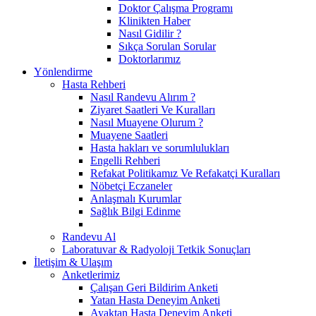
Doktor Çalışma Programı
Klinikten Haber
Nasıl Gidilir ?
Sıkça Sorulan Sorular
Doktorlarımız
Yönlendirme
Hasta Rehberi
Nasıl Randevu Alırım ?
Ziyaret Saatleri Ve Kuralları
Nasıl Muayene Olurum ?
Muayene Saatleri
Hasta hakları ve sorumlulukları
Engelli Rehberi
Refakat Politikamız Ve Refakatçi Kuralları
Nöbetçi Eczaneler
Anlaşmalı Kurumlar
Sağlık Bilgi Edinme
Randevu Al
Laboratuvar & Radyoloji Tetkik Sonuçları
İletişim & Ulaşım
Anketlerimiz
Çalışan Geri Bildirim Anketi
Yatan Hasta Deneyim Anketi
Ayaktan Hasta Deneyim Anketi