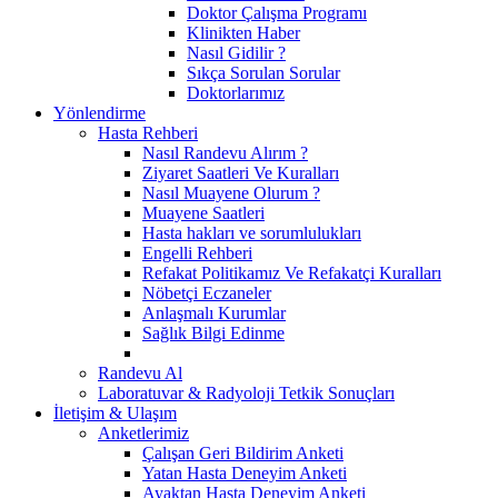
Doktor Çalışma Programı
Klinikten Haber
Nasıl Gidilir ?
Sıkça Sorulan Sorular
Doktorlarımız
Yönlendirme
Hasta Rehberi
Nasıl Randevu Alırım ?
Ziyaret Saatleri Ve Kuralları
Nasıl Muayene Olurum ?
Muayene Saatleri
Hasta hakları ve sorumlulukları
Engelli Rehberi
Refakat Politikamız Ve Refakatçi Kuralları
Nöbetçi Eczaneler
Anlaşmalı Kurumlar
Sağlık Bilgi Edinme
Randevu Al
Laboratuvar & Radyoloji Tetkik Sonuçları
İletişim & Ulaşım
Anketlerimiz
Çalışan Geri Bildirim Anketi
Yatan Hasta Deneyim Anketi
Ayaktan Hasta Deneyim Anketi