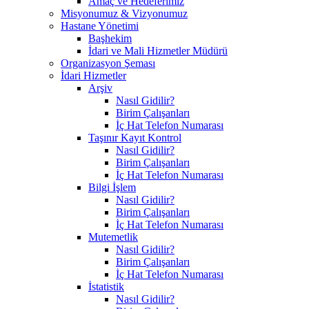
Amaç ve Hedeferimiz
Misyonumuz & Vizyonumuz
Hastane Yönetimi
Başhekim
İdari ve Mali Hizmetler Müdürü
Organizasyon Şeması
İdari Hizmetler
Arşiv
Nasıl Gidilir?
Birim Çalışanları
İç Hat Telefon Numarası
Taşınır Kayıt Kontrol
Nasıl Gidilir?
Birim Çalışanları
İç Hat Telefon Numarası
Bilgi İşlem
Nasıl Gidilir?
Birim Çalışanları
İç Hat Telefon Numarası
Mutemetlik
Nasıl Gidilir?
Birim Çalışanları
İç Hat Telefon Numarası
İstatistik
Nasıl Gidilir?