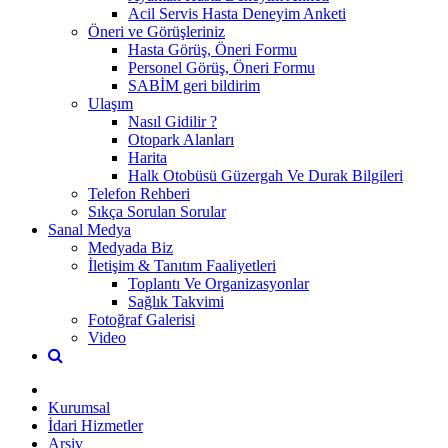
Acil Servis Hasta Deneyim Anketi
Öneri ve Görüşleriniz
Hasta Görüş, Öneri Formu
Personel Görüş, Öneri Formu
SABİM geri bildirim
Ulaşım
Nasıl Gidilir ?
Otopark Alanları
Harita
Halk Otobüsü Güzergah Ve Durak Bilgileri
Telefon Rehberi
Sıkça Sorulan Sorular
Sanal Medya
Medyada Biz
İletişim & Tanıtım Faaliyetleri
Toplantı Ve Organizasyonlar
Sağlık Takvimi
Fotoğraf Galerisi
Video
Kurumsal
İdari Hizmetler
Arşiv