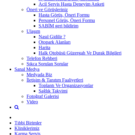
Acil Servis Hasta Deneyim Anketi
Öneri ve Görüşleriniz
Hasta Görüş, Öneri Formu
Personel Görüş, Öneri Formu
SABİM geri bildirim
Ulaşım
Nasıl Gidilir ?
Otopark Alanları
Harita
Halk Otobüsü Güzergah Ve Durak Bilgileri
Telefon Rehberi
Sıkça Sorulan Sorular
Sanal Medya
Medyada Biz
İletişim & Tanıtım Faaliyetleri
Toplantı Ve Organizasyonlar
Sağlık Takvimi
Fotoğraf Galerisi
Video
Tıbbi Birimler
Kliniklerimiz
Karma Servis