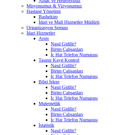
Amaç ve Hedeferimiz
Misyonumuz & Vizyonumuz
Hastane Yönetimi
Başhekim
İdari ve Mali Hizmetler Müdürü
Organizasyon Şeması
İdari Hizmetler
Arşiv
Nasıl Gidilir?
Birim Çalışanları
İç Hat Telefon Numarası
Taşınır Kayıt Kontrol
Nasıl Gidilir?
Birim Çalışanları
İç Hat Telefon Numarası
Bilgi İşlem
Nasıl Gidilir?
Birim Çalışanları
İç Hat Telefon Numarası
Mutemetlik
Nasıl Gidilir?
Birim Çalışanları
İç Hat Telefon Numarası
İstatistik
Nasıl Gidilir?