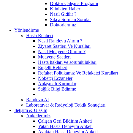
Doktor Çalışma Programı
Klinikten Haber
Nasıl Gidilir ?
Sıkça Sorulan Sorular
Doktorlarımız
Yönlendirme
Hasta Rehberi
Nasıl Randevu Alırım ?
Ziyaret Saatleri Ve Kuralları
Nasıl Muayene Olurum ?
Muayene Saatleri
Hasta hakları ve sorumlulukları
Engelli Rehberi
Refakat Politikamız Ve Refakatçi Kuralları
Nöbetçi Eczaneler
Anlaşmalı Kurumlar
Sağlık Bilgi Edinme
Randevu Al
Laboratuvar & Radyoloji Tetkik Sonuçları
İletişim & Ulaşım
Anketlerimiz
Çalışan Geri Bildirim Anketi
Yatan Hasta Deneyim Anketi
Ayaktan Hasta Deneyim Anketi