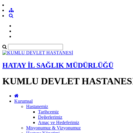
HATAY İL SAĞLIK MÜDÜRLÜĞÜ
KUMLU DEVLET HASTANES
Kurumsal
Hastanemiz
Tarihçemiz
Değerlerimiz
Amaç ve Hedeferimiz
Misyonumuz & Vizyonumuz