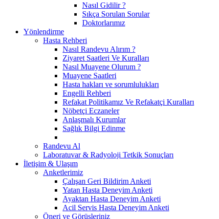
Nasıl Gidilir ?
Sıkça Sorulan Sorular
Doktorlarımız
Yönlendirme
Hasta Rehberi
Nasıl Randevu Alırım ?
Ziyaret Saatleri Ve Kuralları
Nasıl Muayene Olurum ?
Muayene Saatleri
Hasta hakları ve sorumlulukları
Engelli Rehberi
Refakat Politikamız Ve Refakatçi Kuralları
Nöbetçi Eczaneler
Anlaşmalı Kurumlar
Sağlık Bilgi Edinme
Randevu Al
Laboratuvar & Radyoloji Tetkik Sonuçları
İletişim & Ulaşım
Anketlerimiz
Çalışan Geri Bildirim Anketi
Yatan Hasta Deneyim Anketi
Ayaktan Hasta Deneyim Anketi
Acil Servis Hasta Deneyim Anketi
Öneri ve Görüşleriniz