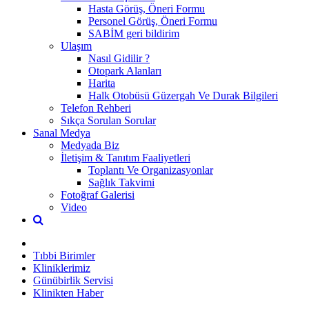
Hasta Görüş, Öneri Formu
Personel Görüş, Öneri Formu
SABİM geri bildirim
Ulaşım
Nasıl Gidilir ?
Otopark Alanları
Harita
Halk Otobüsü Güzergah Ve Durak Bilgileri
Telefon Rehberi
Sıkça Sorulan Sorular
Sanal Medya
Medyada Biz
İletişim & Tanıtım Faaliyetleri
Toplantı Ve Organizasyonlar
Sağlık Takvimi
Fotoğraf Galerisi
Video
Tıbbi Birimler
Kliniklerimiz
Günübirlik Servisi
Klinikten Haber