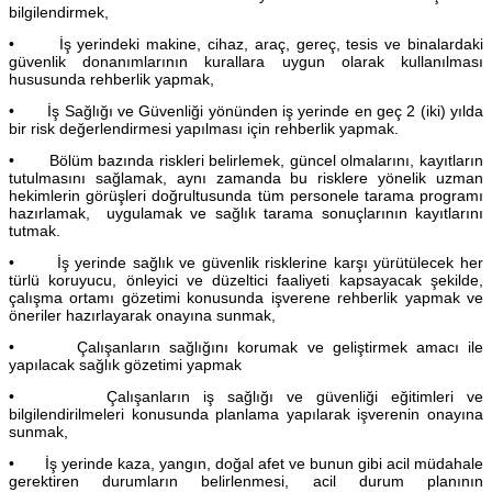
bilgilendirmek,
• İş yerindeki makine, cihaz, araç, gereç, tesis ve binalardaki
güvenlik donanımlarının kurallara uygun olarak kullanılması
hususunda rehberlik yapmak,
• İş Sağlığı ve Güvenliği yönünden iş yerinde en geç 2 (iki) yılda
bir risk değerlendirmesi yapılması için rehberlik yapmak.
• Bölüm bazında riskleri belirlemek, güncel olmalarını, kayıtların
tutulmasını sağlamak, aynı zamanda bu risklere yönelik uzman
hekimlerin görüşleri doğrultusunda tüm personele tarama programı
hazırlamak, uygulamak ve sağlık tarama sonuçlarının kayıtlarını
tutmak.
• İş yerinde sağlık ve güvenlik risklerine karşı yürütülecek her
türlü koruyucu, önleyici ve düzeltici faaliyeti kapsayacak şekilde,
çalışma ortamı gözetimi konusunda işverene rehberlik yapmak ve
öneriler hazırlayarak onayına sunmak,
• Çalışanların sağlığını korumak ve geliştirmek amacı ile
yapılacak sağlık gözetimi yapmak
• Çalışanların iş sağlığı ve güvenliği eğitimleri ve
bilgilendirilmeleri konusunda planlama yapılarak işverenin onayına
sunmak,
• İş yerinde kaza, yangın, doğal afet ve bunun gibi acil müdahale
gerektiren durumların belirlenmesi, acil durum planının