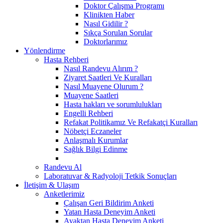
Doktor Çalışma Programı
Klinikten Haber
Nasıl Gidilir ?
Sıkça Sorulan Sorular
Doktorlarımız
Yönlendirme
Hasta Rehberi
Nasıl Randevu Alırım ?
Ziyaret Saatleri Ve Kuralları
Nasıl Muayene Olurum ?
Muayene Saatleri
Hasta hakları ve sorumlulukları
Engelli Rehberi
Refakat Politikamız Ve Refakatçi Kuralları
Nöbetçi Eczaneler
Anlaşmalı Kurumlar
Sağlık Bilgi Edinme
Randevu Al
Laboratuvar & Radyoloji Tetkik Sonuçları
İletişim & Ulaşım
Anketlerimiz
Çalışan Geri Bildirim Anketi
Yatan Hasta Deneyim Anketi
Ayaktan Hasta Deneyim Anketi