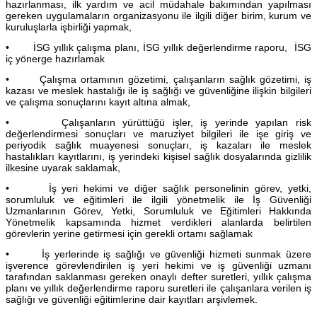
hazırlanması, ilk yardım ve acil müdahale bakımından yapılması
gereken uygulamaların organizasyonu ile ilgili diğer birim, kurum ve
kuruluşlarla işbirliği yapmak,
• İSG yıllık çalışma planı, İSG yıllık değerlendirme raporu, İSG
iç yönerge hazırlamak
• Çalışma ortamının gözetimi, çalışanların sağlık gözetimi, iş
kazası ve meslek hastalığı ile iş sağlığı ve güvenliğine ilişkin bilgileri
ve çalışma sonuçlarını kayıt altına almak,
• Çalışanların yürüttüğü işler, iş yerinde yapılan risk
değerlendirmesi sonuçları ve maruziyet bilgileri ile işe giriş ve
periyodik sağlık muayenesi sonuçları, iş kazaları ile meslek
hastalıkları kayıtlarını, iş yerindeki kişisel sağlık dosyalarında gizlilik
ilkesine uyarak saklamak,
• İş yeri hekimi ve diğer sağlık personelinin görev, yetki,
sorumluluk ve eğitimleri ile ilgili yönetmelik ile İş Güvenliği
Uzmanlarının Görev, Yetki, Sorumluluk ve Eğitimleri Hakkında
Yönetmelik kapsamında hizmet verdikleri alanlarda belirtilen
görevlerin yerine getirmesi için gerekli ortamı sağlamak
• İş yerlerinde iş sağlığı ve güvenliği hizmeti sunmak üzere
işverence görevlendirilen iş yeri hekimi ve iş güvenliği uzmanı
tarafından saklanması gereken onaylı defter suretleri, yıllık çalışma
planı ve yıllık değerlendirme raporu suretleri ile çalışanlara verilen iş
sağlığı ve güvenliği eğitimlerine dair kayıtları arşivlemek.