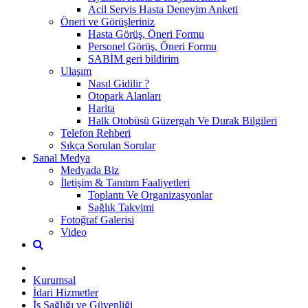
Acil Servis Hasta Deneyim Anketi
Öneri ve Görüşleriniz
Hasta Görüş, Öneri Formu
Personel Görüş, Öneri Formu
SABİM geri bildirim
Ulaşım
Nasıl Gidilir ?
Otopark Alanları
Harita
Halk Otobüsü Güzergah Ve Durak Bilgileri
Telefon Rehberi
Sıkça Sorulan Sorular
Sanal Medya
Medyada Biz
İletişim & Tanıtım Faaliyetleri
Toplantı Ve Organizasyonlar
Sağlık Takvimi
Fotoğraf Galerisi
Video
Kurumsal
İdari Hizmetler
İş Sağlığı ve Güvenliği