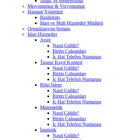
Amaç ve Hedeferimiz
Misyonumuz & Vizyonumuz
Hastane Yönetimi
Başhekim
İdari ve Mali Hizmetler Müdürü
Organizasyon Şeması
İdari Hizmetler
Arşiv
Nasıl Gidilir?
Birim Çalışanları
İç Hat Telefon Numarası
Taşınır Kayıt Kontrol
Nasıl Gidilir?
Birim Çalışanları
İç Hat Telefon Numarası
Bilgi İşlem
Nasıl Gidilir?
Birim Çalışanları
İç Hat Telefon Numarası
Mutemetlik
Nasıl Gidilir?
Birim Çalışanları
İç Hat Telefon Numarası
İstatistik
Nasıl Gidilir?