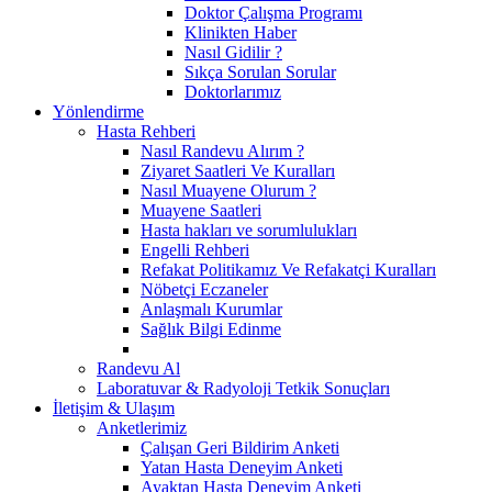
Doktor Çalışma Programı
Klinikten Haber
Nasıl Gidilir ?
Sıkça Sorulan Sorular
Doktorlarımız
Yönlendirme
Hasta Rehberi
Nasıl Randevu Alırım ?
Ziyaret Saatleri Ve Kuralları
Nasıl Muayene Olurum ?
Muayene Saatleri
Hasta hakları ve sorumlulukları
Engelli Rehberi
Refakat Politikamız Ve Refakatçi Kuralları
Nöbetçi Eczaneler
Anlaşmalı Kurumlar
Sağlık Bilgi Edinme
Randevu Al
Laboratuvar & Radyoloji Tetkik Sonuçları
İletişim & Ulaşım
Anketlerimiz
Çalışan Geri Bildirim Anketi
Yatan Hasta Deneyim Anketi
Ayaktan Hasta Deneyim Anketi