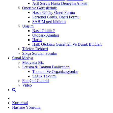
Acil Servis Hasta Deneyim Anketi
Öneri ve Görüşleriniz
Hasta Görüş, Öneri Formu
Personel Görüş, Öneri Formu
SABİM geri bildirim
Ulaşım
Nasıl Gidilir ?
Otopark Alanları
Harita
Halk Otobüsü Güzergah Ve Durak Bilgileri
Telefon Rehberi
Sıkça Sorulan Sorular
Sanal Medya
Medyada Biz
İletişim & Tanıtım Faaliyetleri
Toplantı Ve Organizasyonlar
Sağlık Takvimi
Fotoğraf Galerisi
Video
Kurumsal
Hastane Yönetimi