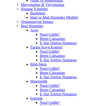
Amaç ve Hedeferimiz
Misyonumuz & Vizyonumuz
Hastane Yönetimi
Başhekim
İdari ve Mali Hizmetler Müdürü
Organizasyon Şeması
İdari Hizmetler
Arşiv
Nasıl Gidilir?
Birim Çalışanları
İç Hat Telefon Numarası
Taşınır Kayıt Kontrol
Nasıl Gidilir?
Birim Çalışanları
İç Hat Telefon Numarası
Bilgi İşlem
Nasıl Gidilir?
Birim Çalışanları
İç Hat Telefon Numarası
Mutemetlik
Nasıl Gidilir?
Birim Çalışanları
İç Hat Telefon Numarası
İstatistik
Nasıl Gidilir?