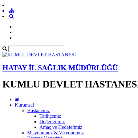
HATAY İL SAĞLIK MÜDÜRLÜĞÜ
KUMLU DEVLET HASTANES
Kurumsal
Hastanemiz
Tarihçemiz
Değerlerimiz
Amaç ve Hedeferimiz
Misyonumuz & Vizyonumuz