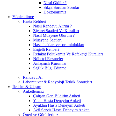
Nasıl Gidilir ?
Sıkça Sorulan Sorular
Doktorlarımız
Yönlendirme
Hasta Rehberi
Nasıl Randevu Alırım ?
Ziyaret Saatleri Ve Kuralları
Nasıl Muayene Olurum ?
Muayene Saatleri
Hasta hakları ve sorumlulukları
Engelli Rehberi
Refakat Politikamız Ve Refakatçi Kuralları
Nöbetçi Eczaneler
Anlaşmalı Kurumlar
Sağlık Bilgi Edinme
Randevu Al
Laboratuvar & Radyoloji Tetkik Sonuçları
İletişim & Ulaşım
Anketlerimiz
Çalışan Geri Bildirim Anketi
Yatan Hasta Deneyim Anketi
Ayaktan Hasta Deneyim Anketi
Acil Servis Hasta Deneyim Anketi
Öneri ve Görüşleriniz