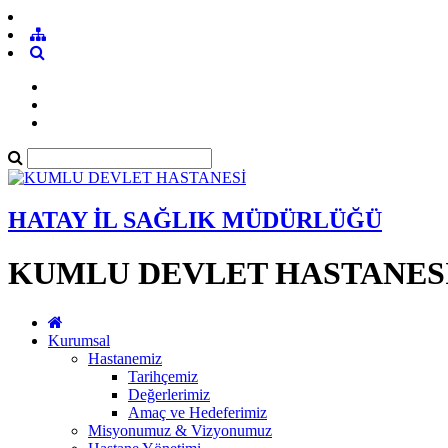
HATAY İL SAĞLIK MÜDÜRLÜĞÜ
KUMLU DEVLET HASTANES
Kurumsal
Hastanemiz
Tarihçemiz
Değerlerimiz
Amaç ve Hedeferimiz
Misyonumuz & Vizyonumuz