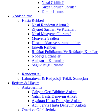
Nasıl Gidilir ?
Sıkça Sorulan Sorular
Doktorlarımız
Yönlendirme
Hasta Rehberi
Nasıl Randevu Alırım ?
Ziyaret Saatleri Ve Kuralları
Nasıl Muayene Olurum ?
Muayene Saatleri
Hasta hakları ve sorumlulukları
Engelli Rehberi
Refakat Politikamız Ve Refakatçi Kuralları
Nöbetçi Eczaneler
Anlaşmalı Kurumlar
Sağlık Bilgi Edinme
Randevu Al
Laboratuvar & Radyoloji Tetkik Sonuçları
İletişim & Ulaşım
Anketlerimiz
Çalışan Geri Bildirim Anketi
Yatan Hasta Deneyim Anketi
Ayaktan Hasta Deneyim Anketi
Acil Servis Hasta Deneyim Anketi
Öneri ve Görüşleriniz