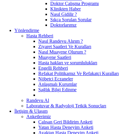
Doktor Çalışma Programı
Klinikten Haber
Nasıl Gidilir ?
Sıkça Sorulan Sorular
Doktorlarımız
Yönlendirme
Hasta Rehberi
Nasıl Randevu Alırım ?
Ziyaret Saatleri Ve Kuralları
Nasıl Muayene Olurum ?
Muayene Saatleri
Hasta hakları ve sorumlulukları
Engelli Rehberi
Refakat Politikamız Ve Refakatçi Kuralları
Nöbetçi Eczaneler
Anlaşmalı Kurumlar
Sağlık Bilgi Edinme
Randevu Al
Laboratuvar & Radyoloji Tetkik Sonuçları
İletişim & Ulaşım
Anketlerimiz
Çalışan Geri Bildirim Anketi
Yatan Hasta Deneyim Anketi
Ayaktan Hasta Deneyim Anketi