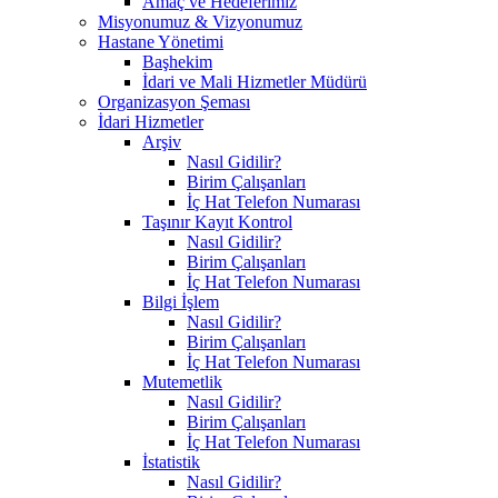
Amaç ve Hedeferimiz
Misyonumuz & Vizyonumuz
Hastane Yönetimi
Başhekim
İdari ve Mali Hizmetler Müdürü
Organizasyon Şeması
İdari Hizmetler
Arşiv
Nasıl Gidilir?
Birim Çalışanları
İç Hat Telefon Numarası
Taşınır Kayıt Kontrol
Nasıl Gidilir?
Birim Çalışanları
İç Hat Telefon Numarası
Bilgi İşlem
Nasıl Gidilir?
Birim Çalışanları
İç Hat Telefon Numarası
Mutemetlik
Nasıl Gidilir?
Birim Çalışanları
İç Hat Telefon Numarası
İstatistik
Nasıl Gidilir?