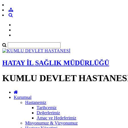
HATAY İL SAĞLIK MÜDÜRLÜĞÜ
KUMLU DEVLET HASTANES
Kurumsal
Hastanemiz
Tarihçemiz
Değerlerimiz
Amaç ve Hedeferimiz
Misyonumuz & Vizyonumuz