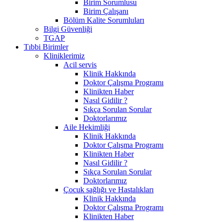
Birim Sorumlusu
Birim Çalışanı
Bölüm Kalite Sorumluları
Bilgi Güvenliği
TGAP
Tıbbi Birimler
Kliniklerimiz
Acil servis
Klinik Hakkında
Doktor Çalışma Programı
Klinikten Haber
Nasıl Gidilir ?
Sıkça Sorulan Sorular
Doktorlarımız
Aile Hekimliği
Klinik Hakkında
Doktor Çalışma Programı
Klinikten Haber
Nasıl Gidilir ?
Sıkça Sorulan Sorular
Doktorlarımız
Çocuk sağlığı ve Hastalıkları
Klinik Hakkında
Doktor Çalışma Programı
Klinikten Haber