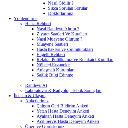
Nasıl Gidilir ?
Sıkça Sorulan Sorular
Doktorlarımız
Yönlendirme
Hasta Rehberi
Nasıl Randevu Alırım ?
Ziyaret Saatleri Ve Kuralları
Nasıl Muayene Olurum ?
Muayene Saatleri
Hasta hakları ve sorumlulukları
Engelli Rehberi
Refakat Politikamız Ve Refakatçi Kuralları
Nöbetçi Eczaneler
Anlaşmalı Kurumlar
Sağlık Bilgi Edinme
Randevu Al
Laboratuvar & Radyoloji Tetkik Sonuçları
İletişim & Ulaşım
Anketlerimiz
Çalışan Geri Bildirim Anketi
Yatan Hasta Deneyim Anketi
Ayaktan Hasta Deneyim Anketi
Acil Servis Hasta Deneyim Anketi
Öneri ve Görüşleriniz